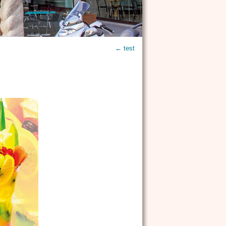
←
test